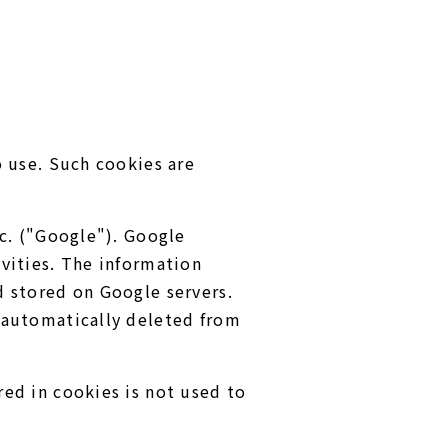
o use. Such cookies are
nc. ("Google"). Google
vities. The information
d stored on Google servers.
e automatically deleted from
red in cookies is not used to